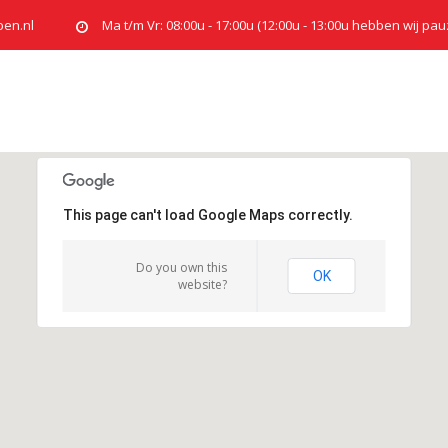
pen.nl
Ma t/m Vr: 08:00u - 17:00u (12:00u - 13:00u hebben wij pau
This page can't load Google Maps correctly.
Do you own this
OK
website?